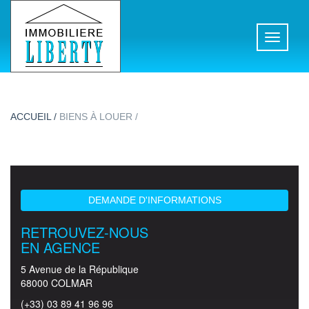
Toggle
navigati
ACCUEIL /
BIENS À LOUER /
DEMANDE D'INFORMATIONS
RETROUVEZ-NOUS
EN AGENCE
5 Avenue de la République
68000 COLMAR
(+33) 03 89 41 96 96