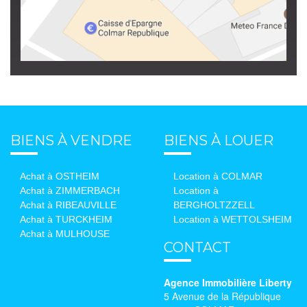
BIENS À VENDRE
BIENS À LOUER
Achat à OSTHEIM
Location à COLMAR
Achat à ZIMMERBACH
Location à
Achat à RIBEAUVILLE
BERGHOLTZZELL
Achat à TURCKHEIM
Location à WETTOLSHEIM
Achat à MULHOUSE
CONTACT
Agence Immobilière Liberty
5 Avenue de la République