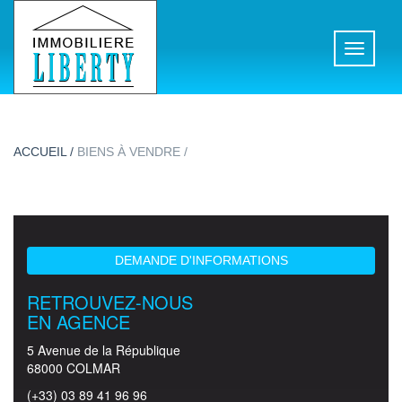
Toggle
navigati
ACCUEIL /
BIENS À VENDRE /
DEMANDE D'INFORMATIONS
RETROUVEZ-NOUS
EN AGENCE
5 Avenue de la République
68000 COLMAR
(+33) 03 89 41 96 96