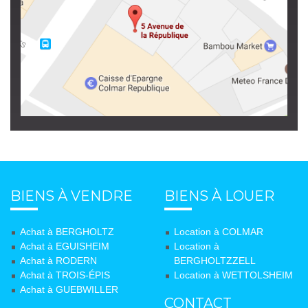
BIENS À VENDRE
BIENS À LOUER
Achat à BERGHOLTZ
Location à COLMAR
Achat à EGUISHEIM
Location à
Achat à RODERN
BERGHOLTZZELL
Achat à TROIS-ÉPIS
Location à WETTOLSHEIM
Achat à GUEBWILLER
CONTACT