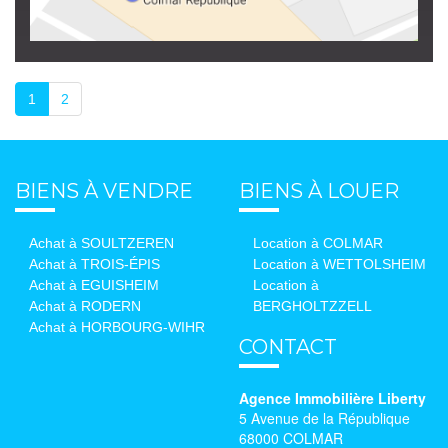
1
2
BIENS À VENDRE
BIENS À LOUER
Achat à SOULTZEREN
Location à COLMAR
Achat à TROIS-ÉPIS
Location à WETTOLSHEIM
Achat à EGUISHEIM
Location à
Achat à RODERN
BERGHOLTZZELL
Achat à HORBOURG-WIHR
CONTACT
Agence Immobilière Liberty
5 Avenue de la République
68000 COLMAR